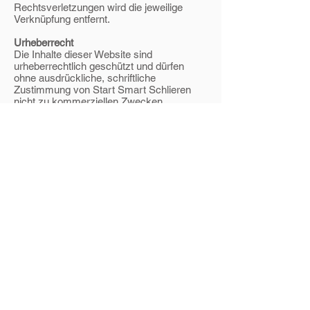
Rechtsverletzungen wird die jeweilige
Verknüpfung entfernt.
Urheberrecht
Die Inhalte dieser Website sind
urheberrechtlich geschützt und dürfen
ohne ausdrückliche, schriftliche
Zustimmung von Start Smart Schlieren
nicht zu kommerziellen Zwecken
verwendet werden. Auch das Einbinden
dieses Informationsangebotes, oder Teilen
hiervon, in Frames anderer Anbieter ist
ohne vorherige schriftliche Zustimmung
nicht gestattet.
Datenschutz
Die Nutzung dieser Website erfolgt
weitgehend ohne Angabe
personenbezogener Daten. Soweit auf
diesen Seiten personenbezogene Daten
(Name, Anschrift, E-Mail-Adresse)
erhoben werden, erfolgt dies zum Zwecke
des vom Nutzer gewünschten
Informationsaustausches (z. B. Zustellung
von Medienmitteilungen oder Newsletter).
Die Angabe der Nutzerdaten erfolgt