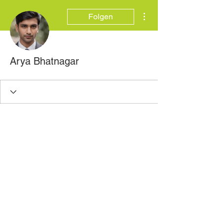
Weitere Optionen
Folgen
Arya Bhatnagar