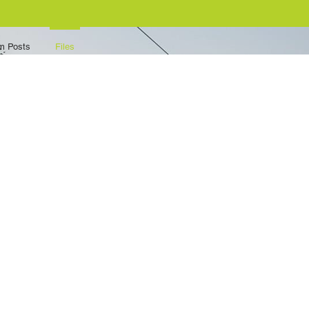
m Posts
Files