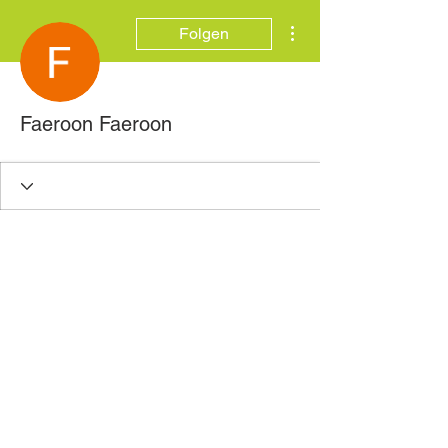
Weitere Optionen
Folgen
Faeroon Faeroon