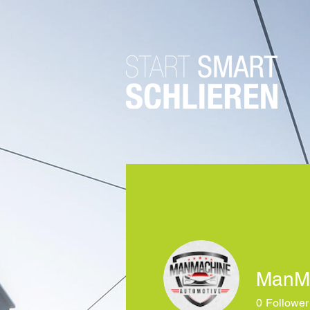
ManMa
0
Follower