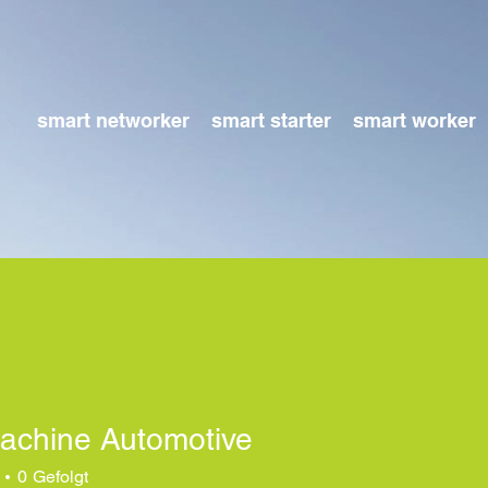
smart networker
smart starter
smart worker
chine Automotive
0
Gefolgt